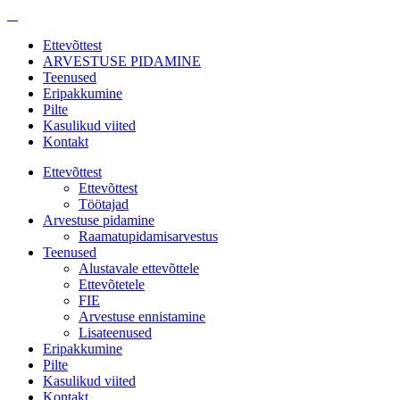
Ettevõttest
ARVESTUSE PIDAMINE
Teenused
Eripakkumine
Pilte
Kasulikud viited
Kontakt
Ettevõttest
Ettevõttest
Töötajad
Arvestuse pidamine
Raamatupidamisarvestus
Teenused
Alustavale ettevõttele
Ettevõtetele
FIE
Arvestuse ennistamine
Lisateenused
Eripakkumine
Pilte
Kasulikud viited
Kontakt